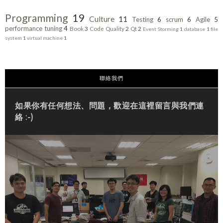
Programming
19
Culture
11
Testing
6
scrum
6
Agile
5
performance tuning
4
Book
3
Code Quality
2
Qt
2
Event Storming
1
database
1
file
system
1
virtual machine
1
聯絡我們
如果你有任何想法、問題，歡迎在這裡留言與我們連
絡 :-)