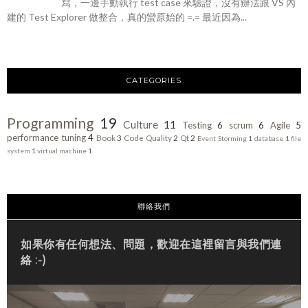
寫，一邊手動執行 test case 來驗證，沒有辦法跟 VS 內
建的 Test Explorer 做整合，真的蠻原始的 =.= 最近因為...
CATEGORIES
Programming
19
Culture
11
Testing
6
scrum
6
Agile
5
performance tuning
4
Book
3
Code Quality
2
Qt
2
Event Storming
1
database
1
file
system
1
virtual machine
1
聯絡我們
如果你有任何想法、問題，歡迎在這裡留言與我們連
絡 :-)