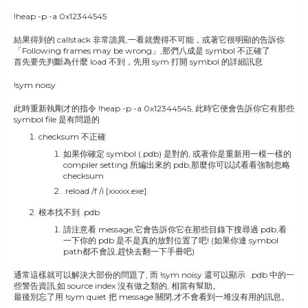
!heap -p -a 0x12344545
結果得到的 callstack 非常詭異,一看就覺得不可能，或著它很明顯的告訴你
「Following frames may be wrong」,那們八成是 symbol 不正確了
首先要先判斷為什麼 load 不到，先用 sym 打開 symbol 的詳細訊息
!sym noisy
此時重新執剛才的指令 !heap -p -a 0x12344545, 此時它便會告訴你它有那些
symbol file 是有問題的
checksum 不正確
如果你確定 symbol (.pdb) 是對的, 或著你是重新用一模一樣的
compiler setting 所編出來的 pdb,那麼你可以試看看強制忽略
checksum
.reload /f /i [xxxxx.exe]
根本找不到 .pdb
請注意看 message,它會告訴你它在那些目錄下搜尋過 pdb,看
一下你的 pdb 是不是真的放對位置了吧! (如果你連 symbol
path都不會設,趕快去翻一下手冊吧)
通常這樣就可以解決大部份的問題了, 而 !sym noisy 還可以顯示 .pdb 中的一
些警告資訊,如 source index 沒有做之類的, 相當有幫助。
最後別忘了用 !sym quiet 把 message 關閉,才不會看到一堆沒有用的訊息。