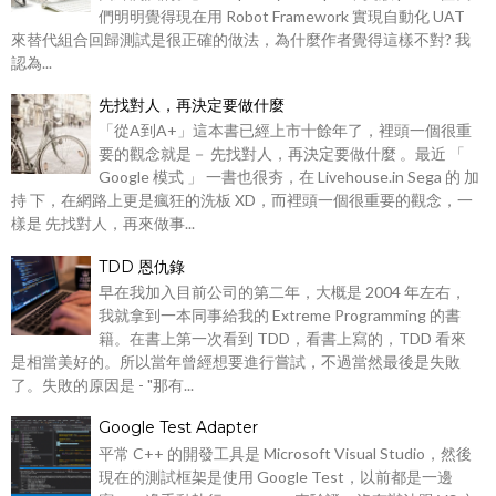
們明明覺得現在用 Robot Framework 實現自動化 UAT
來替代組合回歸測試是很正確的做法，為什麼作者覺得這樣不對? 我
認為...
先找對人，再決定要做什麼
「從A到A+」這本書已經上市十餘年了，裡頭一個很重
要的觀念就是－ 先找對人，再決定要做什麼 。最近 「
Google 模式 」 一書也很夯，在 Livehouse.in Sega 的 加
持 下，在網路上更是瘋狂的洗板 XD，而裡頭一個很重要的觀念，一
樣是 先找對人，再來做事...
TDD 恩仇錄
早在我加入目前公司的第二年，大概是 2004 年左右，
我就拿到一本同事給我的 Extreme Programming 的書
籍。在書上第一次看到 TDD，看書上寫的，TDD 看來
是相當美好的。所以當年曾經想要進行嘗試，不過當然最後是失敗
了。失敗的原因是 - "那有...
Google Test Adapter
平常 C++ 的開發工具是 Microsoft Visual Studio，然後
現在的測試框架是使用 Google Test，以前都是一邊