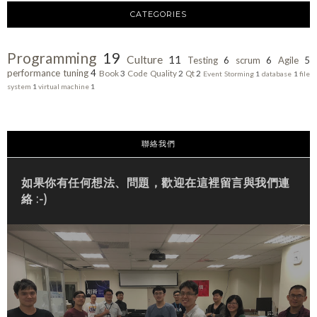
CATEGORIES
Programming
19
Culture
11
Testing
6
scrum
6
Agile
5
performance tuning
4
Book
3
Code Quality
2
Qt
2
Event Storming
1
database
1
file
system
1
virtual machine
1
聯絡我們
如果你有任何想法、問題，歡迎在這裡留言與我們連
絡 :-)