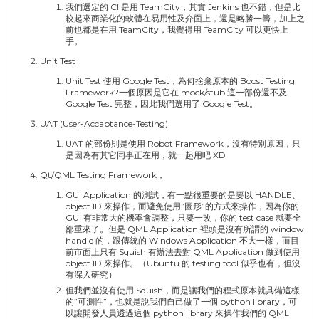
我們選定的 CI 是用 TeamCity，其實 Jenkins 也不錯，但是比
較起來商業化的軟體在易用性及介面上，還是略勝一籌，加上之
前也都是在用 TeamCity，我覺得用 TeamCity 可以更快上
手。
Unit Test
Unit Test 使用 Google Test，為何捨棄原本的 Boost Testing
Framework?一個原因是它在 mock/stub 這一部份還不及
Google Test 完整，因此我們選用了 Google Test。
UAT (User-Accaptance-Testing)
UAT 的部份則是使用 Robot Framework，沒有特別原因，只
是因為有其它同事正在用，就一起用吧 XD
Qt/QML Testing Framework，
GUI Application 的測試，有一點很重要的是要以 HANDLE、
object ID 來操作，而避免使用”圖形”的方式來操作，因為你的
GUI 有非常大的機率會調整，只要一改，你的 test case 就要全
部重來了。但是 QML Application 裡頭是沒有所謂的 window
handle 的，跟傳統的 Windows Application 不大一樣，而目
前市面上只有 Squish 有辦法去對 QML Application 做到使用
object ID 來操作。（Ubuntu 的 testing tool 似乎也有，但沒
有深入研究）
但我們並沒有使用 Squish，而是讓我們的程式原本就具備這樣
的”可測性”，也就是說我們自己做了一個 python library，可
以讓開發人員透過這個 python library 來操作我們的 QML