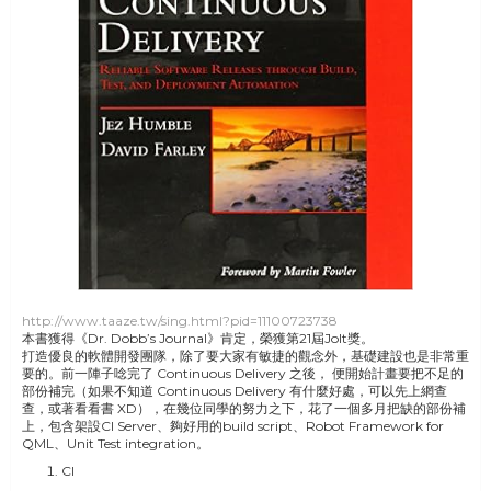
http://www.taaze.tw/sing.html?pid=11100
723738
本書獲得《Dr. Dobb’s Journal》肯定，榮獲第21屆Jolt獎。
打造優良的軟體開發團隊，除了要大家有敏捷的觀念外，基礎建設也是非常重
要的。前一陣子唸完了 Continuous Delivery 之後， 便開始計畫要把不足的
部份補完（如果不知道 Continuous Delivery 有什麼好處，可以先上網查
查，或著看看書 XD），在幾位同學的努力之下，花了一個多月把缺的部份補
上，包含架設CI Server、夠好用的build script、Robot Framework for
QML、Unit Test integration。
CI