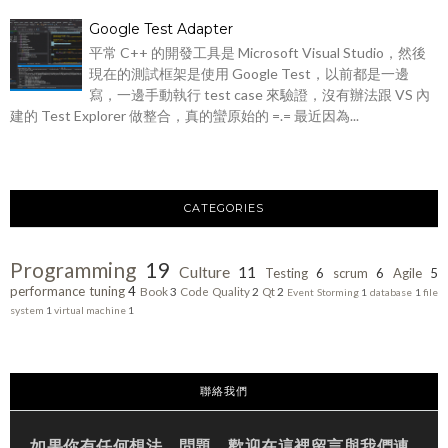
Google Test Adapter
平常 C++ 的開發工具是 Microsoft Visual Studio，然後
現在的測試框架是使用 Google Test，以前都是一邊
寫，一邊手動執行 test case 來驗證，沒有辦法跟 VS 內
建的 Test Explorer 做整合，真的蠻原始的 =.= 最近因為...
CATEGORIES
Programming
19
Culture
11
Testing
6
scrum
6
Agile
5
performance tuning
4
Book
3
Code Quality
2
Qt
2
Event Storming
1
database
1
file
system
1
virtual machine
1
聯絡我們
如果你有任何想法、問題，歡迎在這裡留言與我們連