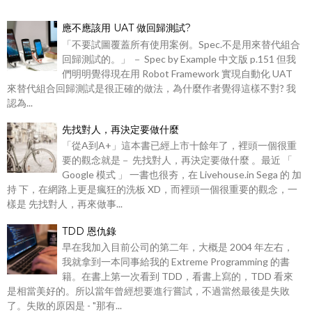
應不應該用 UAT 做回歸測試?
「不要試圖覆蓋所有使用案例。Spec.不是用來替代組合
回歸測試的。」 － Spec by Example 中文版 p.151 但我
們明明覺得現在用 Robot Framework 實現自動化 UAT
來替代組合回歸測試是很正確的做法，為什麼作者覺得這樣不對? 我
認為...
先找對人，再決定要做什麼
「從A到A+」這本書已經上市十餘年了，裡頭一個很重
要的觀念就是－ 先找對人，再決定要做什麼 。最近 「
Google 模式 」 一書也很夯，在 Livehouse.in Sega 的 加
持 下，在網路上更是瘋狂的洗板 XD，而裡頭一個很重要的觀念，一
樣是 先找對人，再來做事...
TDD 恩仇錄
早在我加入目前公司的第二年，大概是 2004 年左右，
我就拿到一本同事給我的 Extreme Programming 的書
籍。在書上第一次看到 TDD，看書上寫的，TDD 看來
是相當美好的。所以當年曾經想要進行嘗試，不過當然最後是失敗
了。失敗的原因是 - "那有...