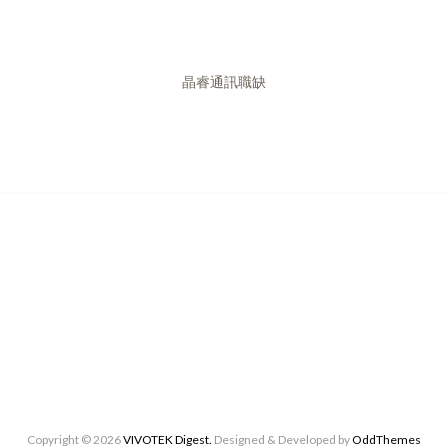
晶睿通訊職缺
Copyright ©
2026
VIVOTEK Digest.
Designed & Developed by
OddThemes