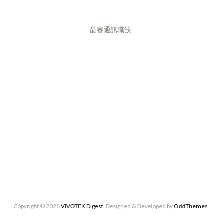
晶睿通訊職缺
Copyright ©
2026
VIVOTEK Digest.
Designed & Developed by
OddThemes