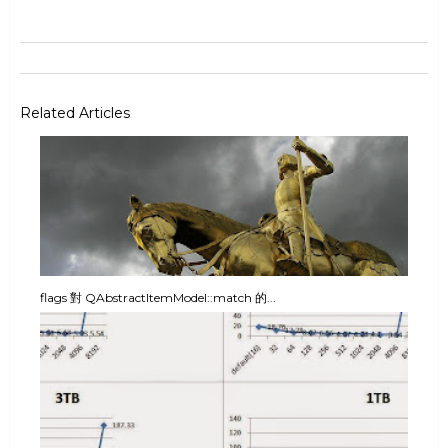
Related Articles
flags 對 QAbstractItemModel::match 的...