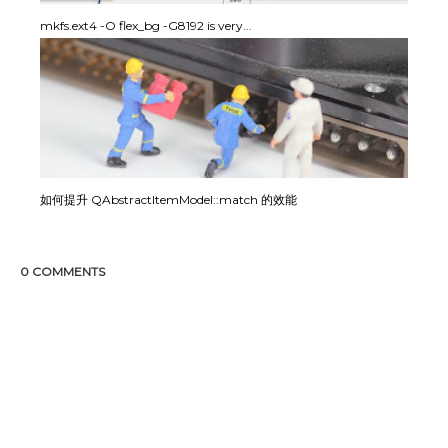
mkfs.ext4 -O flex_bg -G8192 is very...
如何提升 QAbstractItemModel::match 的效能
0 COMMENTS