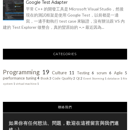
Google Test Adapter
平常 C++ 的開發工具是 Microsoft Visual Studio，然後
現在的測試框架是使用 Google Test，以前都是一邊
寫，一邊手動執行 test case 來驗證，沒有辦法跟 VS 內
建的 Test Explorer 做整合，真的蠻原始的 =.= 最近因為...
CATEGORIES
Programming
19
Culture
11
Testing
6
scrum
6
Agile
5
performance tuning
4
Book
3
Code Quality
2
Qt
2
Event Storming
1
database
1
file
system
1
virtual machine
1
聯絡我們
如果你有任何想法、問題，歡迎在這裡留言與我們連
絡 :-)