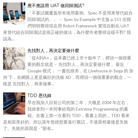
應不應該用 UAT 做回歸測試?
「不要試圖覆蓋所有使用案例。Spec.不是用來替代組合
回歸測試的。」 － Spec by Example 中文版 p.151 但我
們明明覺得現在用 Robot Framework 實現自動化 UAT
來替代組合回歸測試是很正確的做法，為什麼作者覺得這樣不對? 我
認為...
先找對人，再決定要做什麼
「從A到A+」這本書已經上市十餘年了，裡頭一個很重
要的觀念就是－ 先找對人，再決定要做什麼 。最近 「
Google 模式 」 一書也很夯，在 Livehouse.in Sega 的 加
持 下，在網路上更是瘋狂的洗板 XD，而裡頭一個很重要的觀念，一
樣是 先找對人，再來做事...
TDD 恩仇錄
早在我加入目前公司的第二年，大概是 2004 年左右，
我就拿到一本同事給我的 Extreme Programming 的書
籍。在書上第一次看到 TDD，看書上寫的，TDD 看來
是相當美好的。所以當年曾經想要進行嘗試，不過當然最後是失敗
了。失敗的原因是 - "那有...