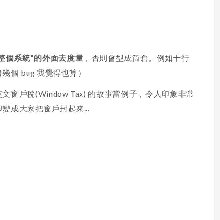
"整個系統"的外面去度量
，否則會型成筒倉。例如千行
個 bug 我覺得也算）
戶稅(Window Tax) 的故事當例子，令人印象非常
成大家把窗戶封起來...