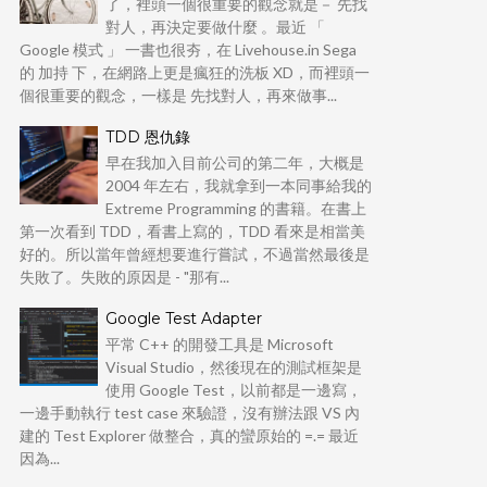
了，裡頭一個很重要的觀念就是－ 先找
對人，再決定要做什麼 。最近 「
Google 模式 」 一書也很夯，在 Livehouse.in Sega
的 加持 下，在網路上更是瘋狂的洗板 XD，而裡頭一
個很重要的觀念，一樣是 先找對人，再來做事...
TDD 恩仇錄
早在我加入目前公司的第二年，大概是
2004 年左右，我就拿到一本同事給我的
Extreme Programming 的書籍。在書上
第一次看到 TDD，看書上寫的，TDD 看來是相當美
好的。所以當年曾經想要進行嘗試，不過當然最後是
失敗了。失敗的原因是 - "那有...
Google Test Adapter
平常 C++ 的開發工具是 Microsoft
Visual Studio，然後現在的測試框架是
使用 Google Test，以前都是一邊寫，
一邊手動執行 test case 來驗證，沒有辦法跟 VS 內
建的 Test Explorer 做整合，真的蠻原始的 =.= 最近
因為...