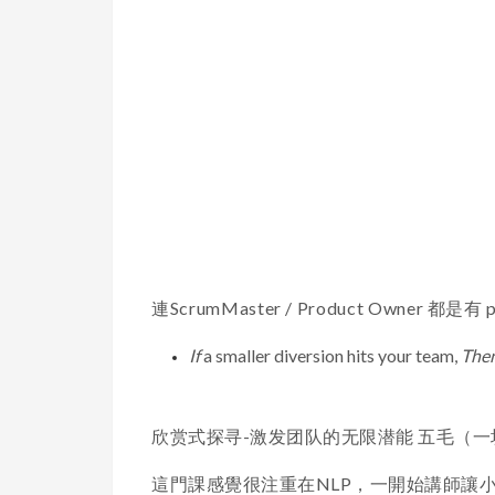
連ScrumMaster / Product Owner 都是有 pat
If
a smaller diversion hits your team,
The
欣赏式探寻-激发团队的无限潜能 五毛（一
這門課感覺很注重在NLP，一開始講師讓