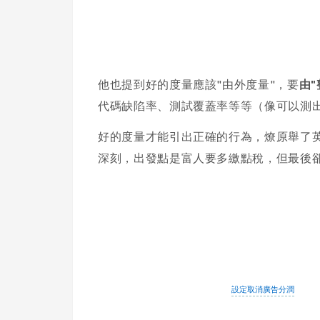
他也提到好的度量應該"由外度量"，要
由
代碼缺陷率、測試覆蓋率等等（像可以測出幾
好的度量才能引出正確的行為，燎原舉了英文窗
深刻，出發點是富人要多繳點稅，但最後卻變
設定取消廣告分潤