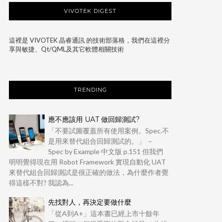
VIVOTEK DIGEST
這裡是 VIVOTEK 晶睿通訊 的技術部落格，我們在這裡分
享與敏捷、Qt/QML及其它軟體相關技術
TRENDING
應不應該用 UAT 做回歸測試?
「不要試圖覆蓋所有使用案例。Spec.不
是用來替代組合回歸測試的。」 －
Spec by Example 中文版 p.151 但我們
明明覺得現在用 Robot Framework 實現自動化 UAT
來替代組合回歸測試是很正確的做法，為什麼作者覺
得這樣不對? 我認為...
先找對人，再決定要做什麼
「從A到A+」這本書已經上市十餘年