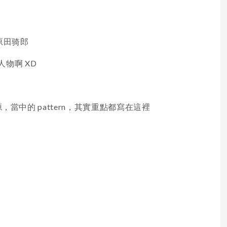
iro原田骑郎
人物啊 XD
的起源，當中的 pattern，其實重點都寫在這裡