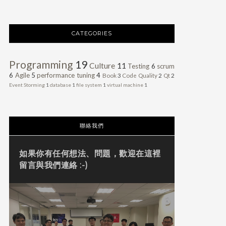
CATEGORIES
Programming
19
Culture
11
Testing
6
scrum
6
Agile
5
performance tuning
4
Book
3
Code Quality
2
Qt
2
Event Storming
1
database
1
file system
1
virtual machine
1
聯絡我們
如果你有任何想法、問題，歡迎在這裡
留言與我們連絡 :-)