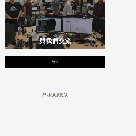
與我們交流
徵才
晶睿通訊職缺