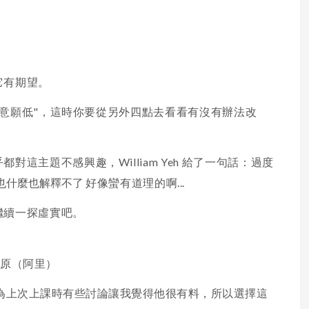
它有期望。
他"意願低"，這時你要從另外四點去看看有沒有辦法改
這主題不感興趣，William Yeh 給了一句話：
過度
也什麼也解釋不了
好像蠻有道理的啊...
繼續一探虛實吧。
燎原（阿里）
，因為上次上課時有些討論讓我覺得他很有料，所以選擇這